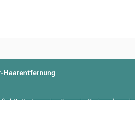
r-Haarentfernung
ft glatte Haut ganz ohne Rasur oder Waxing – die mode
fe von hochentwickelter Lasertechnologie werden die Ha
hstum langfristig reduziert wird. Die Methode ist präzise
egionen geeignet – auch für empfindliche Zonen wie Gesi
 Sitzungen zeigt sich eine deutliche Haarreduktion. Wir 