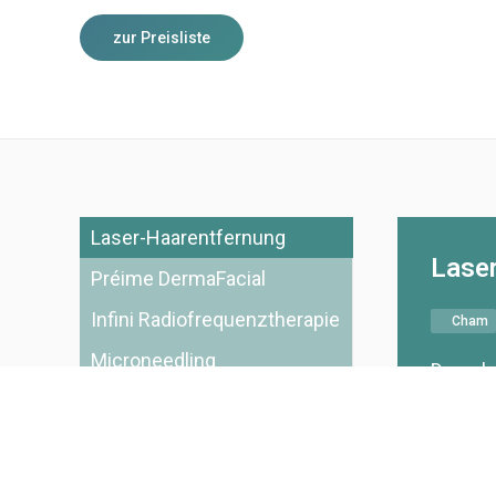
zur Preisliste
Laser-Haarentfernung
Lase
Préime DermaFacial
Infini Radiofrequenztherapie
Cham
Microneedling
Dauerha
Mit Hil
Haarwac
Körperr
wenigen