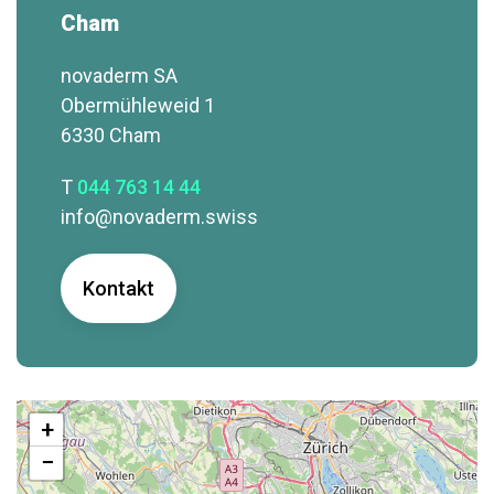
Cham
novaderm SA
Obermühleweid 1
6330 Cham
T
044 763 14 44
info@novaderm.swiss
Kontakt
+
−